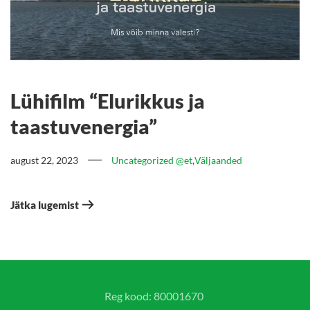
Lühifilm “Elurikkus ja
taastuvenergia”
august 22, 2023
Uncategorized @et
,
Väljaanded
Jätka lugemist
Reg kood: 80001670