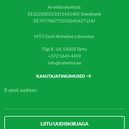
Arvelduskontod:
EE322200221011415405 Swedbank
EE747700771010245427 LHV
MTÜ Eesti Roheline Liikumine
Tiigi 8–24, 51003 Tartu
+372 5645 4459
info@roheline.ee
KASUTAJATINGIMUSED
E-posti aadress: