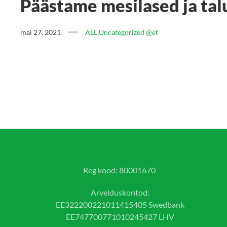
Päästame mesilased ja tal
mai 27, 2021
ALL
,
Uncategorized @et
Reg kood: 80001670
Arvelduskontod:
EE322200221011415405 Swedbank
EE747700771010245427 LHV