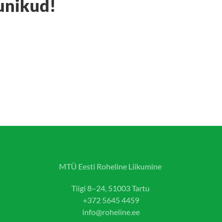
unikud!
MTÜ Eesti Roheline Liikumine
Tiigi 8–24, 51003 Tartu
+372 5645 4459
info@roheline.ee